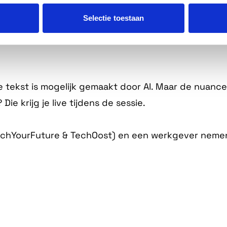
ipoog.
Selectie toestaan
rs die willen snappen hoe AI en VR samenkomen en 
kje tekst is mogelijk gemaakt door AI. Maar de nuance
 Die krijg je live tijdens de sessie.
chYourFuture & TechOost) en een werkgever nemen 