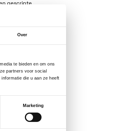
een gescripte
rix”, waarbij we
Over
n? Waar we vroeger
 kunnen we straks
k aan geavanceerde
 media te bieden en om ons
e processen zoals
ze partners voor social
nformatie die u aan ze heeft
ms is het een dure
 VR en AI écht
Marketing
egisch kunnen
 en praktisch