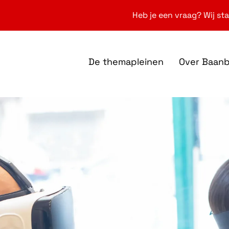
Heb je een vraag? Wij sta
De themapleinen
Over Baan