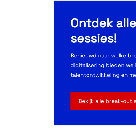
Ontdek all
sessies!
Benieuwd naar welke bre
digitalisering bieden we 
talentontwikkeling en me
Bekijk alle break-out 