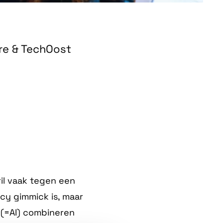
re & TechOost
ril vaak tegen een
ncy gimmick is, maar
 (=AI) combineren