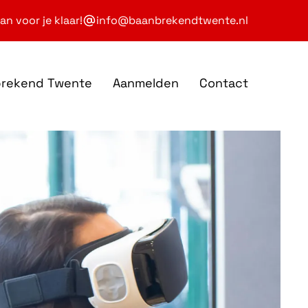
an voor je klaar!
info@baanbrekendtwente.nl
brekend Twente
Aanmelden
Contact