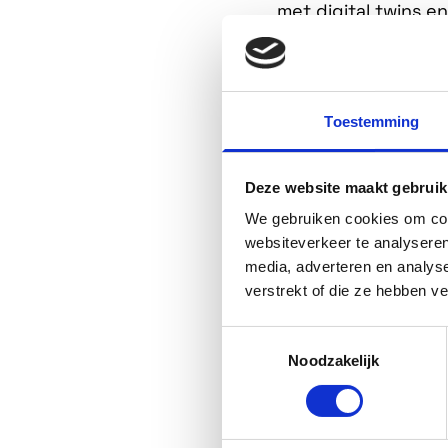
met digital twins e
ervaring is, maar e
Wij verwelkomen je 
Toestemming
ingaan op de vraag
alles moesten voor
Deze website maakt gebruik
real-time werelden
We gebruiken cookies om cont
trainingssimulaties
websiteverkeer te analyseren
chipproductie, alle
media, adverteren en analys
verstrekt of die ze hebben v
Maar laten we eerlij
Toestemmingsselectie
grap zonder echte i
Noodzakelijk
waarde toevoegen, w
inzetten. Geen opge