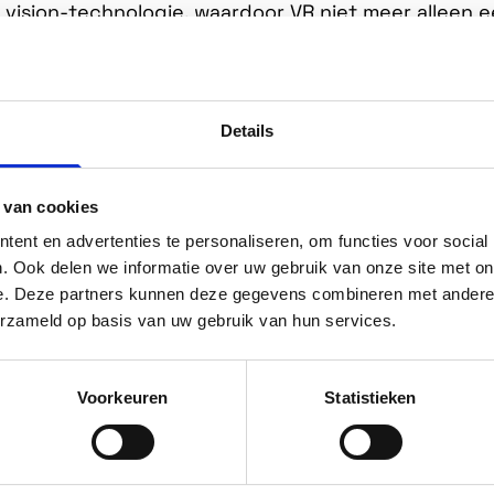
n vision-technologie, waardoor VR niet meer alleen 
en dynamische, zelfdenkende simulatie?
graag bij de break-out sessie “Holodeck vs. The Mat
Details
: hoe verandert AI de manier waarop we VR inzette
programmeren en VR vooral een cool extraatje was,
 van cookies
 creëren die écht reageren op hun omgeving. Den
ent en advertenties te personaliseren, om functies voor social
, levensechte productdesigns of inzicht in complex
. Ook delen we informatie over uw gebruik van onze site met on
maal mogelijk gemaakt door AI.
e. Deze partners kunnen deze gegevens combineren met andere i
erzameld op basis van uw gebruik van hun services.
k zijn: VR is niet dé oplossing voor elk probleem. So
mpact. In deze break-out sessie laten we zien waar
Voorkeuren
Statistieken
aar de valkuilen zitten en hoe bedrijven dit strat
blazen futuristische beloftes, maar een realistisch